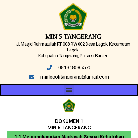
Lewati
ke
konten
MIN 5 TANGERANG
Jl. Masjid Rahmatullah RT 008 RW 002 Desa Legok, Kecamatan
Legok,
Kabupaten Tangerang, Provinsi Banten
081318085570
minlegoktangerang@gmail.com
Menu
DOKUMEN 1
MIN 5 TANGERANG
1.1 Mengembangkan Madrasah Sesuai Kebutuhan