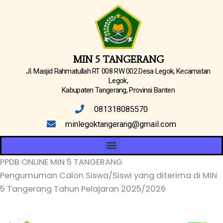
Lewati
ke
konten
MIN 5 TANGERANG
Jl. Masjid Rahmatullah RT 008 RW 002 Desa Legok, Kecamatan
Legok,
Kabupaten Tangerang, Provinsi Banten
081318085570
minlegoktangerang@gmail.com
Menu
PPDB ONLINE MIN 5 TANGERANG
Pengumuman Calon Siswa/Siswi yang diterima di MIN
5 Tangerang Tahun Pelajaran 2025/2026