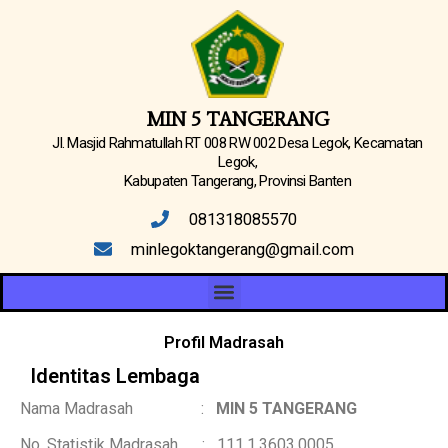
Lewati
ke
konten
MIN 5 TANGERANG
Jl. Masjid Rahmatullah RT 008 RW 002 Desa Legok, Kecamatan
Legok,
Kabupaten Tangerang, Provinsi Banten
081318085570
minlegoktangerang@gmail.com
Menu
Profil Madrasah
Identitas Lembaga
Nama Madrasah :
MIN 5 TANGERANG
No. Statistik Madrasah : 111.1.3603.0005