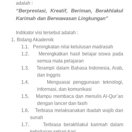
adalah :
“
Berpr
estasi, Kreatif, Beriman
,
Berakhlakul
Karimah
dan Berwawasan Lingkungan
”
Indikator visi tersebut adalah :
1.
Bidang Akademik
1.1.
Peningkatan nilai kelulusan madrasah
1.2.
M
eningkat
k
an
hasil
belajar siswa pada
semua mata pelajaran
1.3.
Terampil dalam B
ahasa Indonesia, Arab,
dan Inggris
1.4.
Menguasai
penggunaan teknologi,
informasi, dan komunikasi
1.5.
Mampu membaca dan menulis Al-Qur’an
dengan lancer dan fasih
1.6.
Terbiasa melaksanakan ibadah wajib dan
sunah
1.7.
Terbiasa berakhlakul karimah dalam
kehidupan sehari-hari