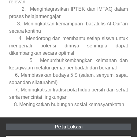
relevan.
2.
M
engintegrasikan
IPTEK dan IMTAQ dalam
proses belajarmengajar
3.
Men
ingkatkan kemampuan ba
catulis Al-Qur’an
secara kontinu
4.
Mendorong dan membantu setiap siswa untuk
mengenali potensi dirinya sehingga dapat
dikembangkan secara optimal
5.
Menumbuhkembangkan keimanan dan
ketaqwaan melalui gemar beribadah dan beramal
6.
Membiasakan budaya 5 S (salam, senyum, sapa,
sopandan silaturahmi)
7.
Meningkatkan tradisi pola hidup bersih dan sehat
serta mencintai lingkungan
8. Meningkatkan hubungan sosial kemasyarakatan
Peta Lokasi