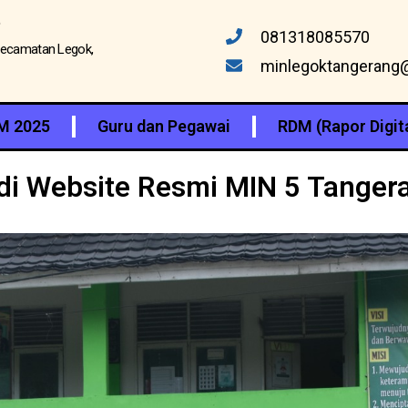
081318085570
 Kecamatan Legok,
minlegoktangerang
M 2025
Guru dan Pegawai
RDM (Rapor Digit
di Website Resmi MIN 5 Tanger