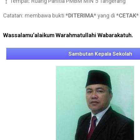
Tempat: Ruang Panitia PMBM MIN 5 Tangerang
Catatan: membawa bukti *
DITERIMA
* yang di *
CETAK
*
Wassalamu’alaikum Warahmatullahi Wabarakatuh.
Sambutan Kepala Sekolah