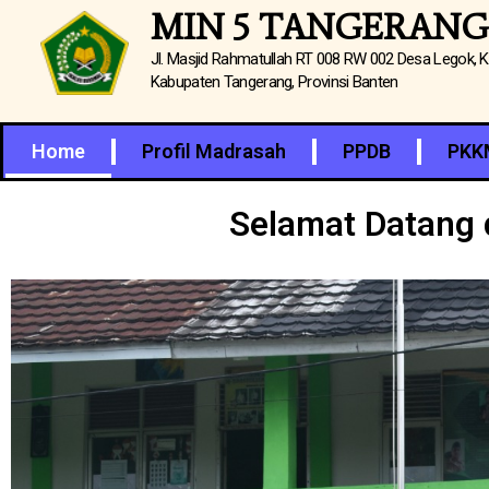
Lewati
MIN 5 TANGERANG
ke
Jl. Masjid Rahmatullah RT 008 RW 002 Desa Legok,
konten
Kabupaten Tangerang, Provinsi Banten
Home
Profil Madrasah
PPDB
PKK
Selamat Datang 