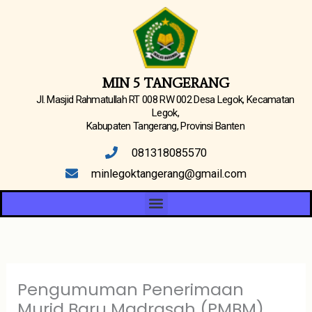
Lewati
ke
konten
MIN 5 TANGERANG
Jl. Masjid Rahmatullah RT 008 RW 002 Desa Legok, Kecamatan
Legok,
Kabupaten Tangerang, Provinsi Banten
081318085570
minlegoktangerang@gmail.com
Menu
Pengumuman Penerimaan
Murid Baru Madrasah (PMBM)