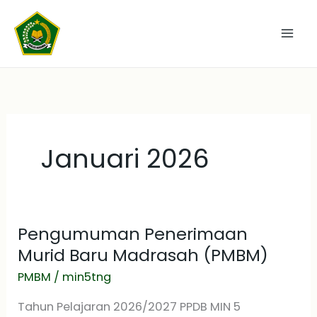
Lewati
ke
konten
Januari 2026
Pengumuman Penerimaan
Pengumuman
Penerimaan
Murid Baru Madrasah (PMBM)
Murid
PMBM
/
min5tng
Baru
Tahun Pelajaran 2026/2027 PPDB MIN 5
Madrasah